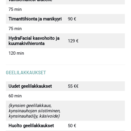
75 min
Timanttihionta ja manikyyri
90 €
75 min
HydraFacial kasvohoito ja
129 €
kuumakivihieronta
120 min
GEELILAKKAUKSET
Uudet geelilakkaukset
55 €€
60 min
(kynsien geelilakkaus,
kynsinauhojen siistiminen,
kynsinauhaöljy, käsivoide)
Huolto geelilakkaukset
50 €