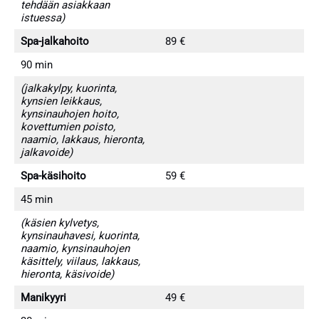
tehdään asiakkaan
istuessa)
Spa-jalkahoito
89 €
90 min
(jalkakylpy, kuorinta,
kynsien leikkaus,
kynsinauhojen hoito,
kovettumien poisto,
naamio, lakkaus, hieronta,
jalkavoide)
Spa-käsihoito
59 €
45 min
(käsien kylvetys,
kynsinauhavesi, kuorinta,
naamio, kynsinauhojen
käsittely, viilaus, lakkaus,
hieronta, käsivoide)
Manikyyri
49 €