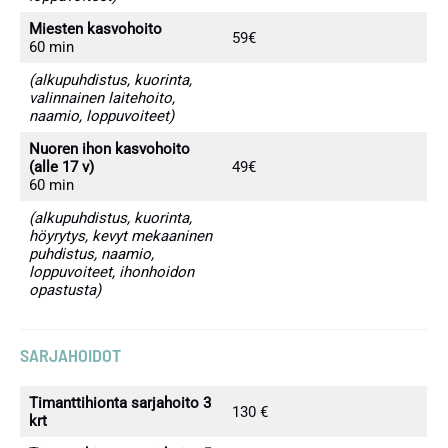
Miesten kasvohoito
59€
60 min
(alkupuhdistus, kuorinta,
valinnainen laitehoito,
naamio, loppuvoiteet)
Nuoren ihon kasvohoito
(alle 17 v)
49€
60 min
(alkupuhdistus, kuorinta,
höyrytys, kevyt mekaaninen
puhdistus, naamio,
loppuvoiteet, ihonhoidon
opastusta)
SARJAHOIDOT
Timanttihionta sarjahoito 3
130 €
krt