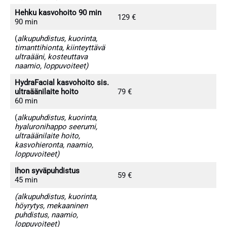
Hehku kasvohoito 90 min
129 €
90 min
(
alkupuhdistus, kuorinta,
timanttihionta, kiinteyttävä
ultraääni, kosteuttava
naamio, loppuvoiteet)
HydraFacial kasvohoito sis.
ultraäänilaite hoito
79 €
60 min
(
alkupuhdistus, kuorinta,
hyaluronihappo seerumi,
ultraäänilaite hoito,
kasvohieronta, naamio,
loppuvoiteet)
Ihon syväpuhdistus
59 €
45 min
(alkupuhdistus, kuorinta,
höyrytys, mekaaninen
puhdistus, naamio,
loppuvoiteet)