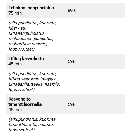
Tehokas ihonpuhdistus
89 €
75 min
(alkupuhdistus, kuorinta,
höyrytys,
ultraäänipuhdistus,
mekaaninen puhdistus,
rauhoittava naamio,
loppuvoiteet)
Lifting kasvohoito
59€
45 min
(alkupuhdistus, kuorinta,
lifting-seerumin imeytys
ultraäänilaitteella, naamio,
loppuvoiteet)
Kasvohoito
timanttihionnalla
59€
45 min
(alkupuhdistus, kuorinta,
timanttihionta, naamio,
loppuvoiteet)