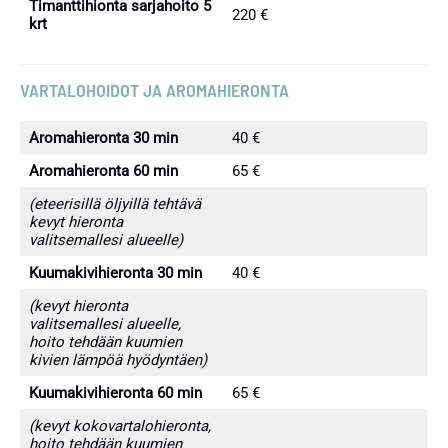
Timanttihionta sarjahoito 5
220 €
krt
VARTALOHOIDOT JA
AROMAHIERONTA
Aromahieronta 30 min
40 €
Aromahieronta 60 min
65 €
(eteerisillä öljyillä tehtävä
kevyt hieronta
valitsemallesi alueelle)
Kuumakivihieronta 30 min
40 €
(kevyt hieronta
valitsemallesi alueelle,
hoito tehdään kuumien
kivien lämpöä hyödyntäen)
Kuumakivihieronta 60 min
65 €
(kevyt kokovartalohieronta,
hoito tehdään kuumien