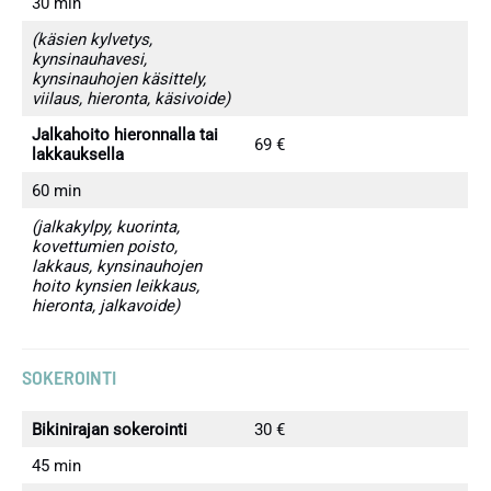
30 min
(käsien kylvetys,
kynsinauhavesi,
kynsinauhojen käsittely,
viilaus, hieronta, käsivoide)
Jalkahoito hieronnalla tai
69 €
lakkauksella
60 min
(jalkakylpy, kuorinta,
kovettumien poisto,
lakkaus, kynsinauhojen
hoito kynsien leikkaus,
hieronta, jalkavoide)
SOKEROIN
TI
Bikinirajan sokerointi
30 €
45 min