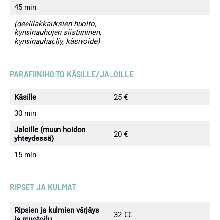
45 min
(geelilakkauksien huolto,
kynsinauhojen siistiminen,
kynsinauhaöljy, käsivoide)
PARAFIINIHOITO KÄSILLE
/JALOILLE
Käsille
25 €
30 min
Jaloille (muun hoidon
20 €
yhteydessä)
15 min
RIPSET JA KULMAT
Ripsien ja kulmien värjäys
32 €€
ja muotoilu