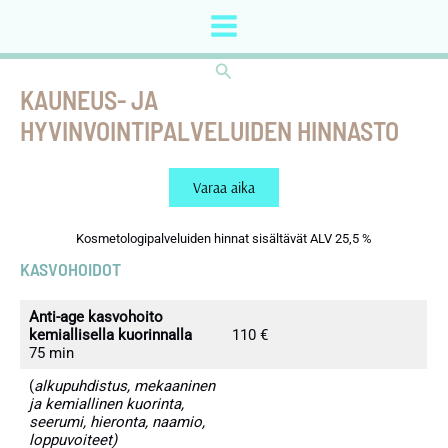
Siirry
sisältöön
Main
Hae
Menu
KAUNEUS- JA
HYVINVOINTIPALVELUIDEN HINNASTO
Varaa aika
Kosmetologipalveluiden hinnat sisältävät ALV 25,5 %
KASVOHOIDOT
Anti-age kasvohoito
kemiallisella kuorinnalla
110 €
75 min
(
alkupuhdistus, mekaaninen
ja kemiallinen kuorinta,
seerumi, hieronta, naamio,
loppuvoiteet)