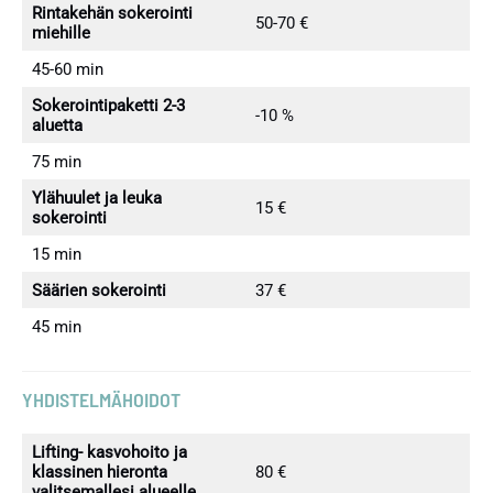
Rintakehän sokerointi
50-70 €
miehille
45-60 min
Sokerointipaketti 2-3
-10 %
aluetta
75 min
Ylähuulet ja leuka
15 €
sokerointi
15 min
Säärien sokerointi
37 €
45 min
YHDISTELMÄHOIDOT
Lifting- kasvohoito ja
klassinen hieronta
80 €
valitsemallesi alueelle