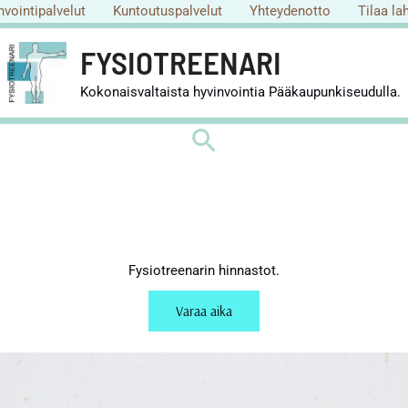
nvointipalvelut
Kuntoutuspalvelut
Yhteydenotto
Tilaa la
FYSIOTREENARI
Kokonaisvaltaista hyvinvointia Pääkaupunkiseudulla.
Hae
Fysiotreenarin hinnastot.
Varaa aika