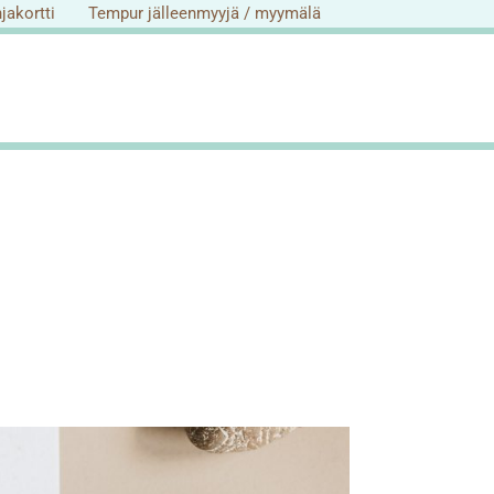
hjakortti
Tempur jälleenmyyjä / myymälä