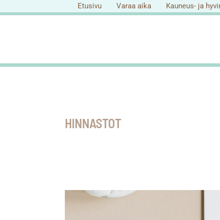
Siirry
Etusivu
Varaa aika
Kauneus- ja hyvi
sisältöön
HINNASTOT