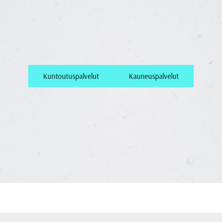
Kuntoutuspalvelut
Kauneuspalvelut